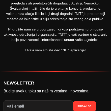
pregleda svih predstojećih događaja u Austriji, Nemačkoj,
Švajcarskoj i Italiji. Bilo da je u pitanju koncert, predavanje,
volonterska akcija ili bilo koji drugi događaj, "NIT" je prostor koji
možete da iskoristite u cilju adresiranja što većeg dela publike.
Pridružite nam se u ovoj zajednici koja podržava i promoviše
aktivnosti udruženja i organizacija. "NIT" je vaš partner u stvaranju
bolje povezanosti i informisanosti unutar vaše zajednice.
Hvala vam što ste deo "NIT" aplikacije!
NEWSLETTER
Budite uvek u toku sa našim vestima i novostima
PRIJAVI SE